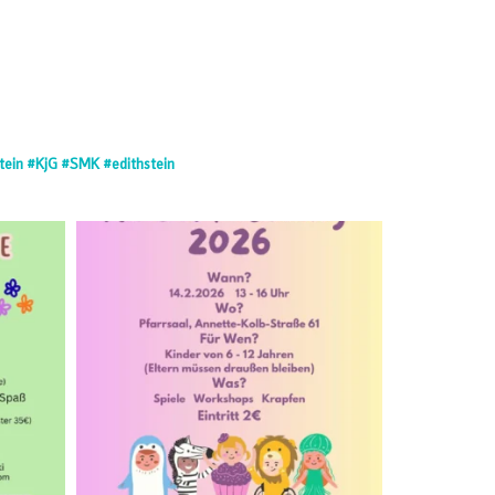
tein
#KjG #SMK #edithstein