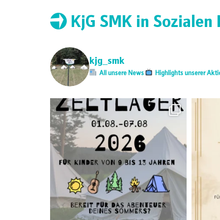
KjG SMK in Sozialen
kjg_smk
All unsere News
Highlights unserer Akt