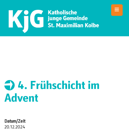
Skip
to
content
SMK Jugendarbeit
Die Website der KJG St. Maximilian Kolbe Nürnberg
4. Frühschicht im
Advent
Datum/Zeit
20.12.2024