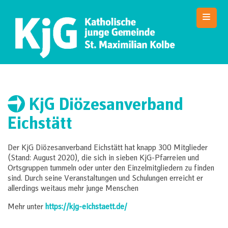
Skip
to
content
SMK Jugendarbeit
Die Website der KJG St. Maximilian Kolbe Nürnberg
KjG Diözesanverband
Eichstätt
Der KjG Diözesanverband Eichstätt hat knapp 300 Mitglieder
(Stand: August 2020), die sich in sieben KjG-Pfarreien und
Ortsgruppen tummeln oder unter den Einzelmitgliedern zu finden
sind. Durch seine Veranstaltungen und Schulungen erreicht er
allerdings weitaus mehr junge Menschen
Mehr unter
https://kjg-eichstaett.de/